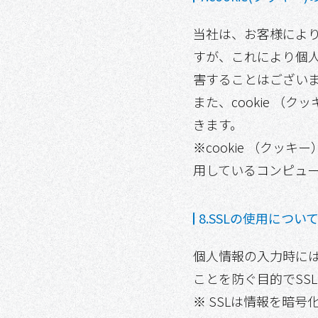
当社は、お客様により
すが、これにより個
害することはござい
また、cookie 
きます。
※cookie （ク
用しているコンピュ
8.SSLの使用につい
個人情報の入力時に
ことを防ぐ目的でSSL（S
※ SSLは情報を暗