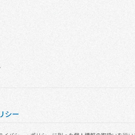
y
リシー