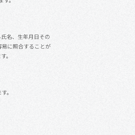
ます。
る氏名、生年月日その
容易に照合することが
ます。
ます。
。