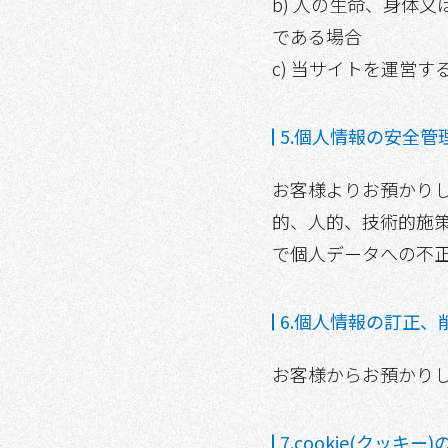
b) 人の生命、身体
である場合
c) 当サイトを運営
5.個人情報の安全管
お客様よりお預かり
的、人的、技術的施
で個人データへの不
6.個人情報の訂正、
お客様からお預かり
7.cookie(クッキ