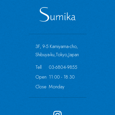
3F, 9-5 Kamiyama-cho,
Shibuya-ku,Tokyo,Japan
Tell
03-6804-9855
Open
11:00 - 18:30
Close
Monday